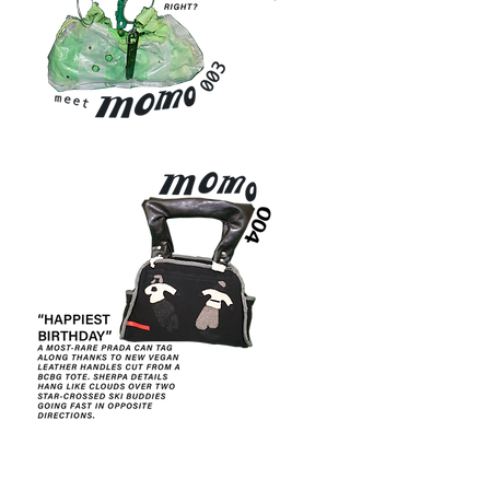
MOMO
003
MOMO
004