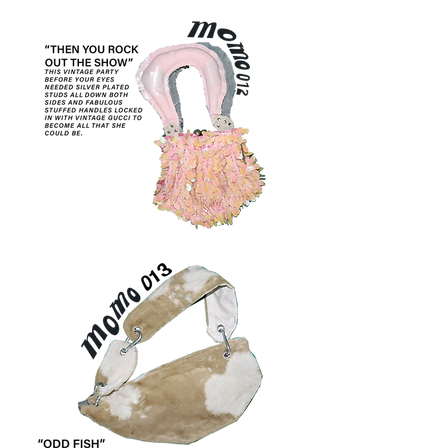
011
MOMO
012