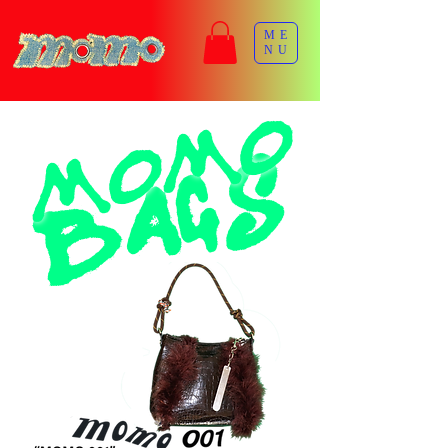
ME
NU
MOMO
BAGS